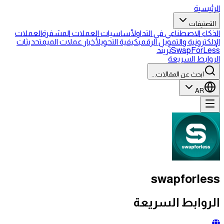
الرئيسية
التصنيفات
الذكاء الاصطناعي في التداول
أساسيات العملات المشفرة
العملات
الإلكترونية والتمويل الرقمي
كيفية التحويل
أخبار عملات الميم
تحديثات
SwapForLess
تريند
الروابط السريعة
ابحث عن المقالات...
AR
swapforless
الروابط السريعة