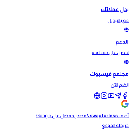
بدل عملاتك
قم بالتبديل
الدعم
احصل على مساعدة
مجتمع فيسبوك
انضم الآن
أضف
swapforless
كمصدر مفضل على Google
خريطة الموقع